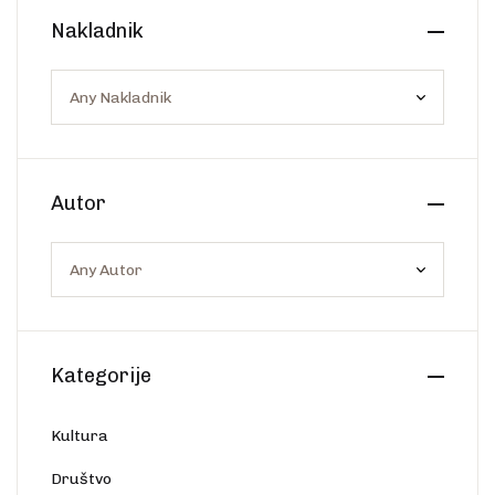
Create Account
Nakladnik
Ostalo
Web portal Svjetlo riječi
Autor
Kategorije
Kultura
Društvo