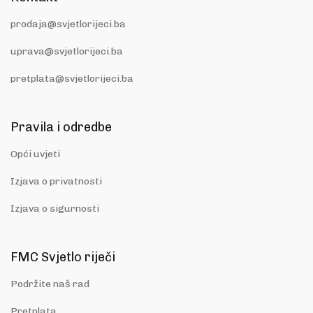
prodaja@svjetlorijeci.ba
uprava@svjetlorijeci.ba
pretplata@svjetlorijeci.ba
Pravila i odredbe
Opći uvjeti
Izjava o privatnosti
Izjava o sigurnosti
FMC Svjetlo riječi
Podržite naš rad
Pretplata