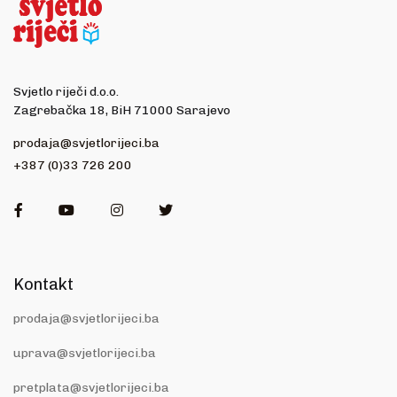
Svjetlo riječi d.o.o.
Zagrebačka 18, BiH 71000 Sarajevo
prodaja@svjetlorijeci.ba
+387 (0)33 726 200
Facebook
Youtube
Instagram
Twitter
Kontakt
prodaja@svjetlorijeci.ba
uprava@svjetlorijeci.ba
pretplata@svjetlorijeci.ba