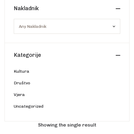
Create Account
Nakladnik
Ostalo
Web portal Svjetlo riječi
Kategorije
Kultura
Društvo
Vjera
Uncategorized
Showing the single result