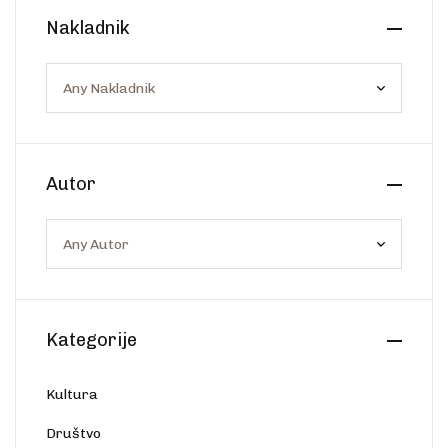
Create Account
Nakladnik
Ostalo
Web portal Svjetlo riječi
Autor
Kategorije
Kultura
Društvo