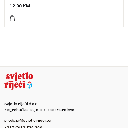
Uvez: meki
12.90
KM
Broj stranica: 82
Dimenzije: 18 x 11 cm
Jezik: hrvatski
Svjetlo riječi d.o.o.
Zagrebačka 18, BiH 71000 Sarajevo
prodaja@svjetlorijeci.ba
+387 (0)33 726 200