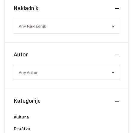
Create Account
Nakladnik
Ostalo
Web portal Svjetlo riječi
Autor
Kategorije
Kultura
Društvo