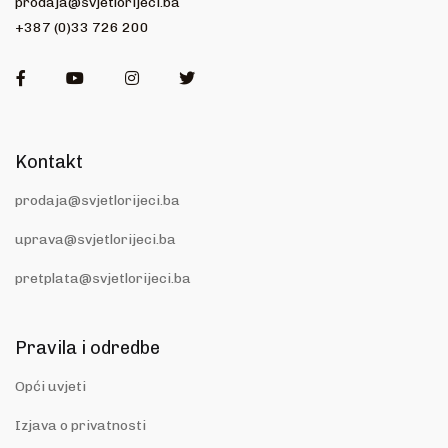
prodaja@svjetlorijeci.ba
+387 (0)33 726 200
Facebook
Youtube
Instagram
Twitter
Kontakt
prodaja@svjetlorijeci.ba
uprava@svjetlorijeci.ba
pretplata@svjetlorijeci.ba
Pravila i odredbe
Opći uvjeti
Izjava o privatnosti