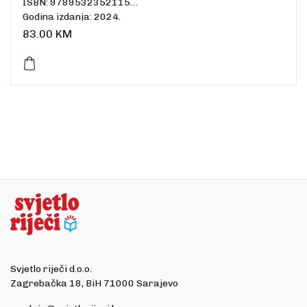
ISBN: 9789532352115
Godina izdanja: 2024.
Uvez: Fleksibilni uvez-eko koža
83.00
KM
Broj stranica: 1383
Dimenzije: 18 x 12,5 cm
Jezik: hrvatski
Svjetlo riječi d.o.o.
Zagrebačka 18, BiH 71000 Sarajevo