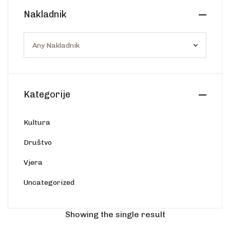
Create Account
Nakladnik
Ostalo
Web portal Svjetlo riječi
Kategorije
Kultura
Društvo
Vjera
Uncategorized
Showing the single result