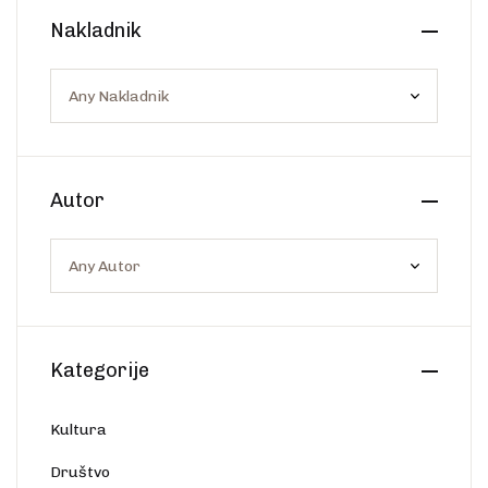
Create Account
Nakladnik
Ostalo
Web portal Svjetlo riječi
Autor
Kategorije
Kultura
Društvo