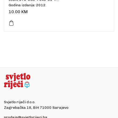
Godina izdanja: 2012.
Uvez: meki
10.00
KM
Broj stranica: 120
Dimenzije: 14,5 x 9,5 cm
Jezik: hrvatski
Svjetlo riječi d.o.o.
Zagrebačka 18, BiH 71000 Sarajevo
prodaja@svjetlorijeci.ba