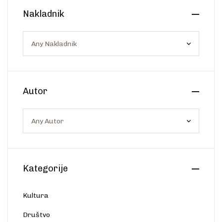
Create Account
Nakladnik
Ostalo
Web portal Svjetlo riječi
Autor
Kategorije
Kultura
Društvo