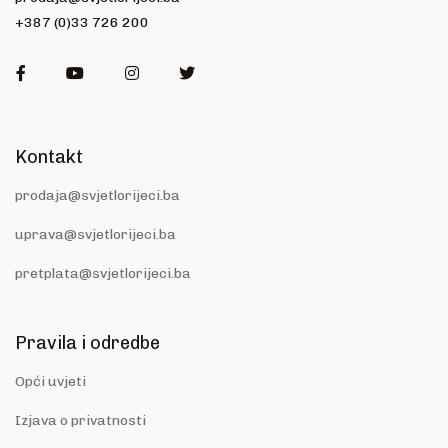
+387 (0)33 726 200
Facebook
Youtube
Instagram
Twitter
Kontakt
prodaja@svjetlorijeci.ba
uprava@svjetlorijeci.ba
pretplata@svjetlorijeci.ba
Pravila i odredbe
Opći uvjeti
Izjava o privatnosti