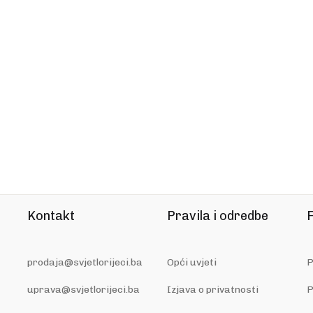
Kontakt
Pravila i odredbe
F
prodaja@svjetlorijeci.ba
Opći uvjeti
P
uprava@svjetlorijeci.ba
Izjava o privatnosti
P