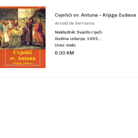
talo
Cvjetići sv. Antuna – Knjiga čudesa
Arnold de Serranno
Nakladnik: Svjetlo riječi
Godina izdanja: 1995.
Uvez: meki
Broj stranica: 104
6.00
KM
Dimenzije: 16,5 x 12 cm
Jezik: hrvatski
Jezik izvornika: talijanski
Prevoditelj: Zvonko Zlodi