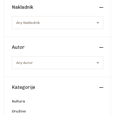
Create Account
Nakladnik
Ostalo
Web portal Svjetlo riječi
Autor
Kategorije
Kultura
Društvo