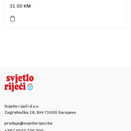
Uvez: meki
31.00
KM
Broj stranica: 192
Dimenzije: 19,5 x 12 cm
Jezik: hrvatski
Svjetlo riječi d.o.o.
Zagrebačka 18, BiH 71000 Sarajevo
prodaja@svjetlorijeci.ba
+387 (0)33 726 200