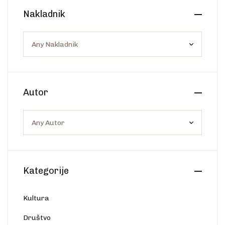
Create Account
Nakladnik
Ostalo
Web portal Svjetlo riječi
Autor
Kategorije
Kultura
Društvo