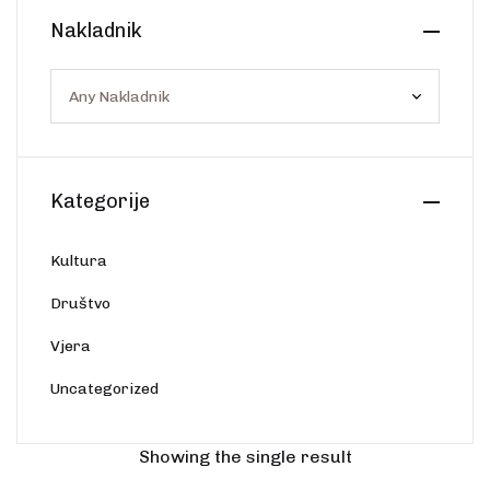
Create Account
Nakladnik
Ostalo
Web portal Svjetlo riječi
Kategorije
Kultura
Društvo
Vjera
Uncategorized
Showing the single result