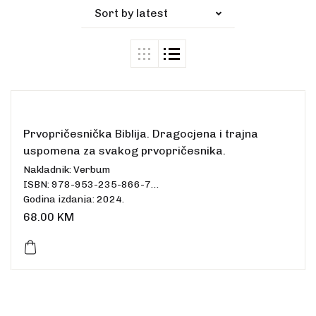
Sort by latest
Prvopričesnička Biblija. Dragocjena i trajna
uspomena za svakog prvopričesnika.
Nakladnik: Verbum
ISBN: 978-953-235-866-7
Godina izdanja: 2024.
Uvez: tvrdi
68.00
KM
Broj stranica: 423
Dimenzije: 24.5 x 17 cm
Jezik: hrvatski