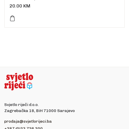
Uvez: meki
20.00
KM
Broj stranica: 279
Dimenzije: 21 x 13,5 cm
Jezik: hrvatski
Svjetlo riječi d.o.o.
Zagrebačka 18, BiH 71000 Sarajevo
prodaja@svjetlorijeci.ba
+387 (0)33 726 200