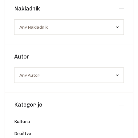
Create Account
Nakladnik
Ostalo
Web portal Svjetlo riječi
Autor
Kategorije
Kultura
Društvo