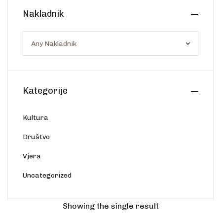
Create Account
Nakladnik
Ostalo
Web portal Svjetlo riječi
Kategorije
Kultura
Društvo
Vjera
Uncategorized
Showing the single result