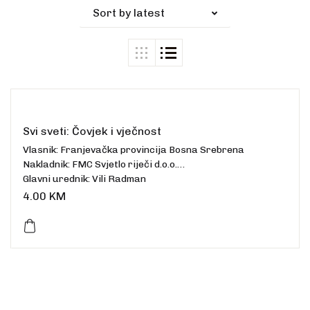
Sort by latest
Svi sveti: Čovjek i vječnost
Vlasnik: Franjevačka provincija Bosna Srebrena
Nakladnik: FMC Svjetlo riječi d.o.o.
Glavni urednik: Vili Radman
Dimenzije: 26,5 x 21 cm
4.00
KM
Broj stranica: 84
ISSN: 1512-6986