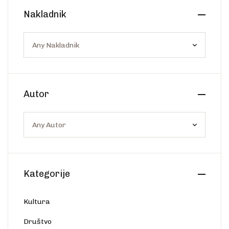
Create Account
Nakladnik
Ostalo
Web portal Svjetlo riječi
Autor
Kategorije
Kultura
Društvo