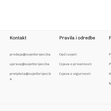
Kontakt
Pravila i odredbe
F
prodaja@svjetlorijeci.ba
Opći uvjeti
P
uprava@svjetlorijeci.ba
Izjava o privatnosti
P
pretplata@svjetlorijeci.b
Izjava o sigurnosti
K
a
M