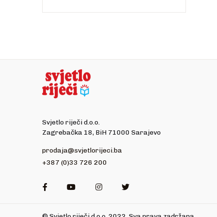
Svjetlo riječi d.o.o.
Zagrebačka 18, BiH 71000 Sarajevo
prodaja@svjetlorijeci.ba
+387 (0)33 726 200
Facebook
Youtube
Instagram
Twitter
© Svjetlo riječi d.o.o. 2022. Sva prava zadržana.