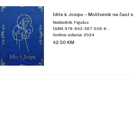
talo
Idite k Josipu – Molitvenik na čast
Nakladnik: Figulus
ISBN: 978-953-367-038-6
Godina izdanja: 2024
Uvez: tvrdi
42.50
KM
Broj stranica: 444
Dimenzije: 12 x 9
Jezik: hrvatski