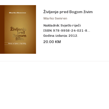
talo
Življenje pred Bogom živim
Marko Semren
Nakladnik: Svjetlo riječi
ISBN: 978-9958-24-021-8
Godina izdanja: 2012.
Uvez: tvrdi
20.00
KM
Broj stranica: 298
Dimenzije: 20,5 x 14,5 cm
Jezik: hrvatski