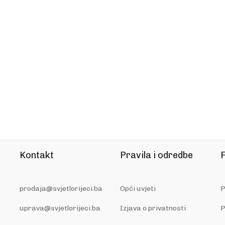
Kontakt
Pravila i odredbe
F
prodaja@svjetlorijeci.ba
Opći uvjeti
P
uprava@svjetlorijeci.ba
Izjava o privatnosti
P