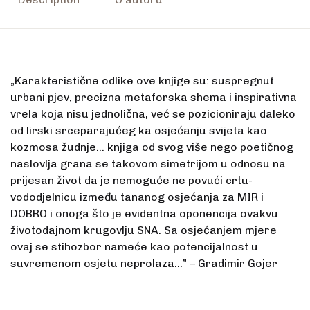
„Karakteristične odlike ove knjige su: suspregnut
urbani pjev, precizna metaforska shema i inspirativna
vrela koja nisu jednolična, već se pozicioniraju daleko
od lirski srceparajućeg ka osjećanju svijeta kao
kozmosa žudnje… knjiga od svog više nego poetičnog
naslovlja grana se takovom simetrijom u odnosu na
prijesan život da je nemoguće ne povući crtu-
vododjelnicu između tananog osjećanja za MIR i
DOBRO i onoga što je evidentna oponencija ovakvu
životodajnom krugovlju SNA. Sa osjećanjem mjere
ovaj se stihozbor nameće kao potencijalnost u
suvremenom osjetu neprolaza…” – Gradimir Gojer