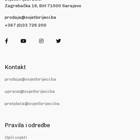
Zagrebačka 18, BiH 71000 Sarajevo
prodaja@svjetlorijeci.ba
+387 (0)33 726 200
Facebook
Youtube
Instagram
Twitter
Kontakt
prodaja@svjetlorijeci.ba
uprava@svjetlorijeci.ba
pretplata@svjetlorijeci.ba
Pravila i odredbe
Opći uvjeti