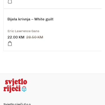
Bijela krivnja – White guilt
Eric Lawrence Gans
22.00
KM
28.50
KM
Svjetlo riječi d.o.o.