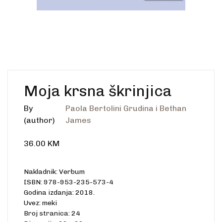
Create Account
Ostalo
Web portal Svjetlo riječi
Moja krsna škrinjica
By
Paola Bertolini Grudina i Bethan
(author)
James
36.00
KM
Nakladnik: Verbum
ISBN: 978-953-235-573-4
Godina izdanja: 2018.
Uvez: meki
Broj stranica: 24