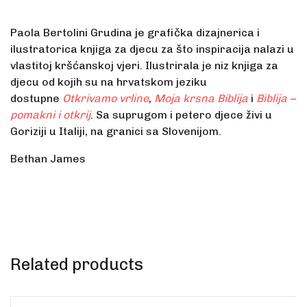
Paola Bertolini Grudina je grafička dizajnerica i
ilustratorica knjiga za djecu za što inspiracija nalazi u
vlastitoj kršćanskoj vjeri. Ilustrirala je niz knjiga za
djecu od kojih su na hrvatskom jeziku
dostupne
Otkrivamo vrline
,
Moja krsna Biblija
i
Biblija –
pomakni i otkrij
. Sa suprugom i petero djece živi u
Goriziji u Italiji, na granici sa Slovenijom.
Bethan James
Rasprodano
Related products
Rasprodano