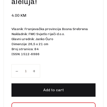
aleluja!
4.00
KM
Vlasnik: Franjevačka provincija Bosna Srebrena
Nakladnik: FMC Svjetlo riječi d.o.o.
Glavni urednik: Janko Ćuro
Dimenzije: 26,5 x 21 cm
Broj stranica: 84
ISSN: 1512-6986
Sretan Uskrs: Aleluja, aleluja! quantity
Add to cart