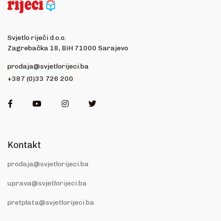
Svjetlo riječi d.o.o.
Zagrebačka 18, BiH 71000 Sarajevo
prodaja@svjetlorijeci.ba
+387 (0)33 726 200
Facebook
Youtube
Instagram
Twitter
Kontakt
prodaja@svjetlorijeci.ba
uprava@svjetlorijeci.ba
pretplata@svjetlorijeci.ba