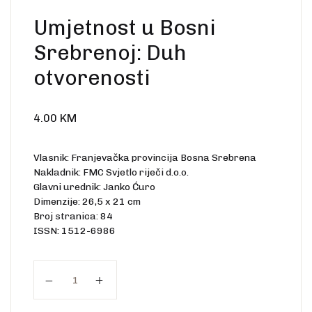
Create Account
Ostalo
Umjetnost u Bosni
Web portal Svjetlo riječi
Srebrenoj: Duh
otvorenosti
4.00
KM
Vlasnik: Franjevačka provincija Bosna Srebrena
Nakladnik: FMC Svjetlo riječi d.o.o.
Glavni urednik: Janko Ćuro
Dimenzije: 26,5 x 21 cm
Broj stranica: 84
ISSN: 1512-6986
Umjetnost u Bosni Srebrenoj: Duh otvorenosti qua