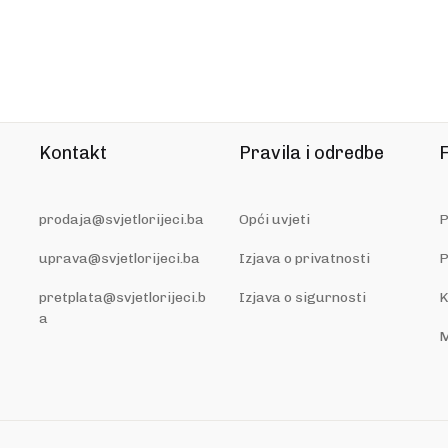
Kontakt
Pravila i odredbe
F
prodaja@svjetlorijeci.ba
Opći uvjeti
P
uprava@svjetlorijeci.ba
Izjava o privatnosti
P
pretplata@svjetlorijeci.b
Izjava o sigurnosti
K
a
M