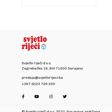
Svjetlo riječi d.o.o.
Zagrebačka 18, BiH 71000 Sarajevo
prodaja@svjetlorijeci.ba
+387 (0)33 726 200
Facebook
Youtube
Instagram
Twitter
© Svjetlo riječi d.o.o. 2022. Sva prava zadržana.