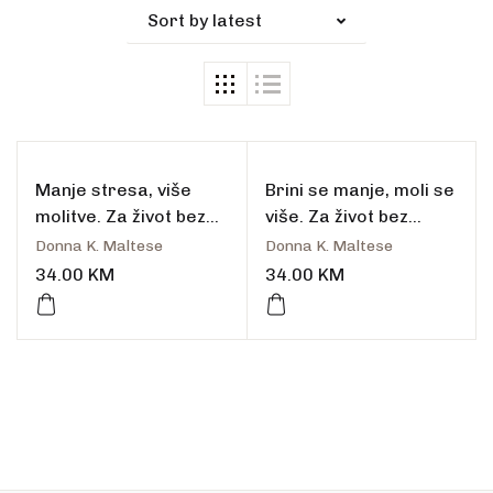
Sort by latest
Manje stresa, više
Brini se manje, moli se
molitve. Za život bez
više. Za život bez
stresa
tjeskobe
Donna K. Maltese
Donna K. Maltese
34.00
KM
34.00
KM