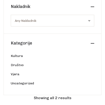
Create Account
Nakladnik
Ostalo
Web portal Svjetlo riječi
Kategorije
Kultura
Društvo
Vjera
Uncategorized
Showing all 2 results