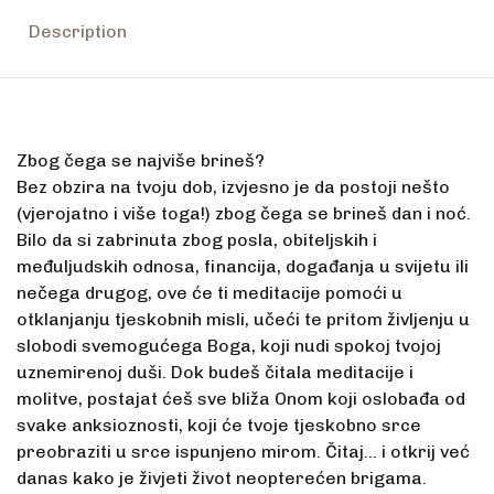
Description
Zbog čega se najviše brineš?
Bez obzira na tvoju dob, izvjesno je da postoji nešto
(vjerojatno i više toga!) zbog čega se brineš dan i noć.
Bilo da si zabrinuta zbog posla, obiteljskih i
međuljudskih odnosa, financija, događanja u svijetu ili
nečega drugog, ove će ti meditacije pomoći u
otklanjanju tjeskobnih misli, učeći te pritom življenju u
slobodi svemogućega Boga, koji nudi spokoj tvojoj
uznemirenoj duši. Dok budeš čitala meditacije i
molitve, postajat ćeš sve bliža Onom koji oslobađa od
svake anksioznosti, koji će tvoje tjeskobno srce
preobraziti u srce ispunjeno mirom. Čitaj… i otkrij već
danas kako je živjeti život neopterećen brigama.