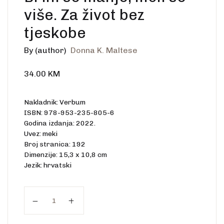
više. Za život bez
tjeskobe
By (author)
Donna K. Maltese
34.00
KM
Nakladnik: Verbum
ISBN: 978-953-235-805-6
Godina izdanja: 2022.
Uvez: meki
Broj stranica: 192
Dimenzije: 15,3 x 10,8 cm
Jezik: hrvatski
Brini se manje, moli se više. Za život bez tjeskobe 