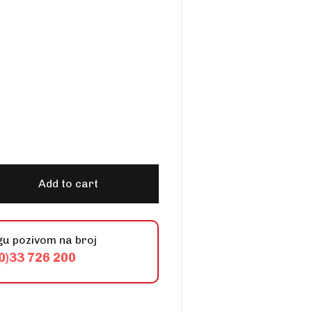
Create Account
vi quantity
Add to cart
gu pozivom na broj
0)33 726 200