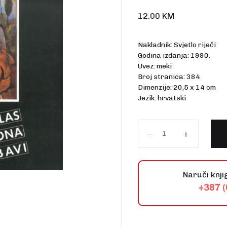
talo
12.00
KM
Nakladnik: Svjetlo riječi
Godina izdanja: 1990.
Uvez: meki
Broj stranica: 384
Dimenzije: 20,5 x 14 cm
Jezik: hrvatski
Proglas zakona ljuba
Naruči knji
+387 (