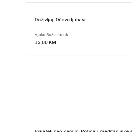
Doživljaji Očeve ljubavi
Vjeko Božo Jarak
13.00
KM
Prijatelj kao Kamilo. Poticaji, meditacijske 