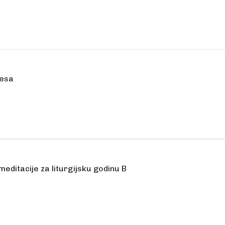
resa
 meditacije za liturgijsku godinu B