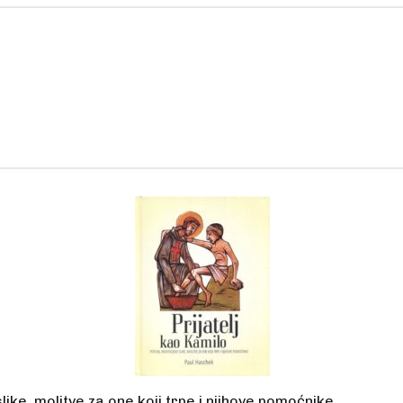
slike, molitve za one koji trpe i njihove pomoćnike