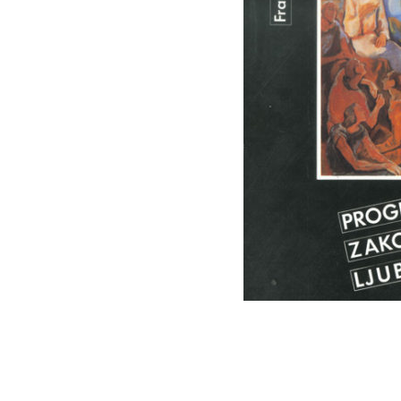
Os
Web portal Svjetlo riječi