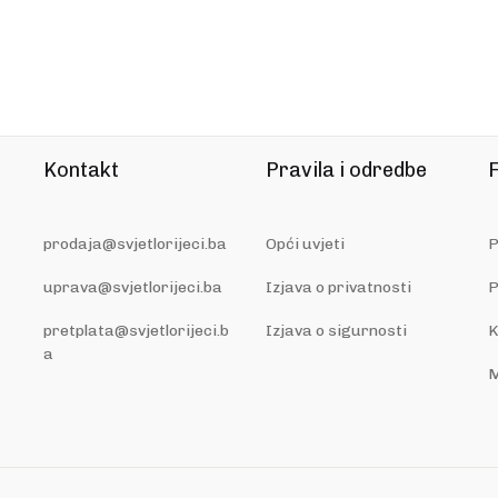
Kontakt
Pravila i odredbe
F
prodaja@svjetlorijeci.ba
Opći uvjeti
P
uprava@svjetlorijeci.ba
Izjava o privatnosti
P
pretplata@svjetlorijeci.b
Izjava o sigurnosti
K
a
M