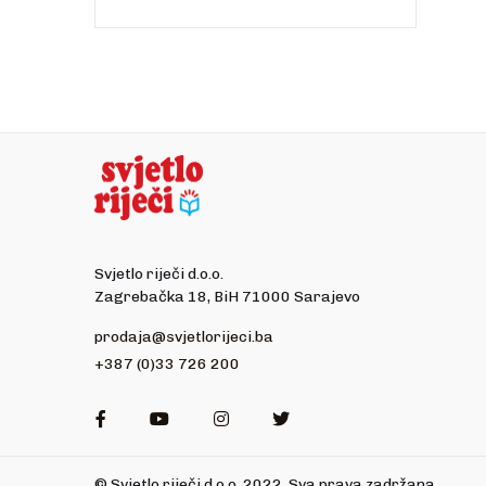
Svjetlo riječi d.o.o.
Zagrebačka 18, BiH 71000 Sarajevo
prodaja@svjetlorijeci.ba
+387 (0)33 726 200
Facebook
Youtube
Instagram
Twitter
© Svjetlo riječi d.o.o. 2022. Sva prava zadržana.