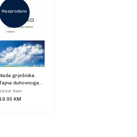
talo
Rasprodano
Nada grješnika.
Tajna duhovnoga
realizma
Victor Sion
18.95
KM