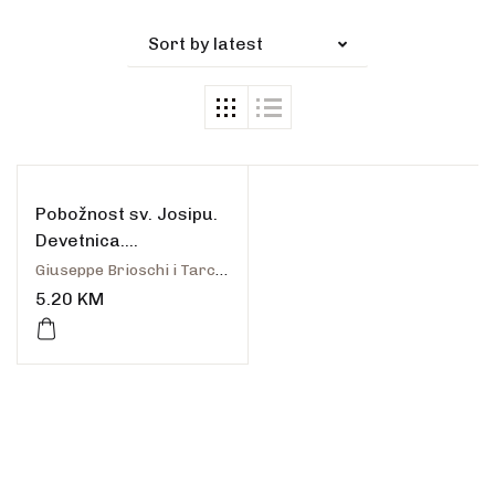
Sort by latest
Pobožnost sv. Josipu.
Devetnica.
Tridesetodnevna
Giuseppe Brioschi i Tarcisio Stramare
pobožnost. Radosti i
5.20
KM
žalosti sv. Josipa