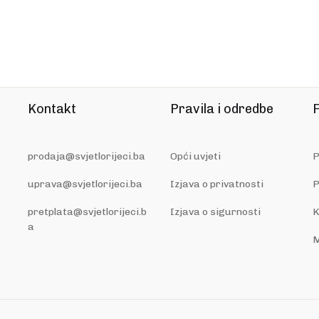
Kontakt
Pravila i odredbe
F
prodaja@svjetlorijeci.ba
Opći uvjeti
P
uprava@svjetlorijeci.ba
Izjava o privatnosti
P
pretplata@svjetlorijeci.b
Izjava o sigurnosti
K
a
M