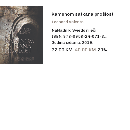
talo
Kamenom satkana prošlost
Leonard Valenta
Nakladnik: Svjetlo riječi
ISBN: 978-9958-24-071-3
Godina izdanja: 2019.
Uvez: tvrdi
32.00
KM
40.00
KM
-20%
Broj stranica: 256
Dimenzije: 16,5 x 24 cm
Jezik: hrvatski