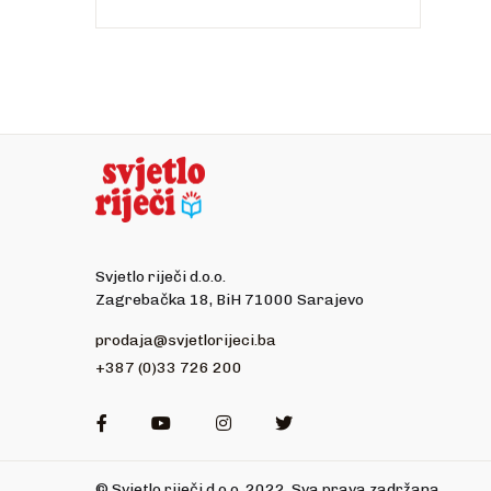
Svjetlo riječi d.o.o.
Zagrebačka 18, BiH 71000 Sarajevo
prodaja@svjetlorijeci.ba
+387 (0)33 726 200
Facebook
Youtube
Instagram
Twitter
© Svjetlo riječi d.o.o. 2022. Sva prava zadržana.