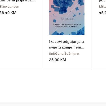
Duhovna priprava
pobi
za rođenje djeteta
Eline Landon
38.40
KM
45.
Izazovi odgajanja u
svijetu izmijenjenih
vrijednosti
Snježana Šušnjara
25.00
KM