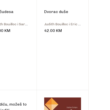
Create Account
 čudesa
Dvorac duše
Judith Bouilloc i Sara Ugolotti
Judith Bouilloc i Eric Puybaret
00
KM
42.00
KM
diću, možeš to