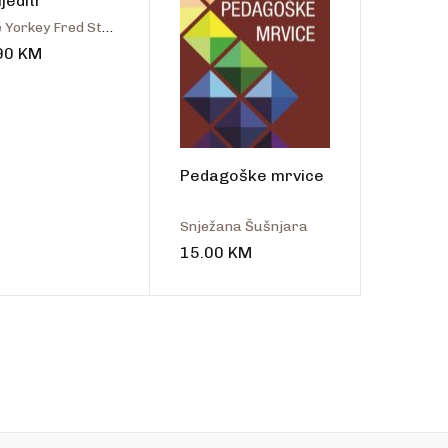
jediti
Mike Yorkey Fred Stoeker Stephen Arterburn
90
KM
Pedagoške mrvice
Snježana Šušnjara
15.00
KM