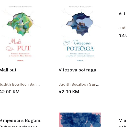
talo
Vrt
42.
Mali put
Vitezova potraga
Judith Bouilloc i Sara Ugolotti
Judith Bouilloc i Sara Ugolotti
42.00
KM
42.00
KM
9 mjeseci s Bogom.
Mla