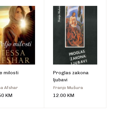
Create Account
e milosti
Proglas zakona
ljubavi
sa Afshar
Franjo Mušura
50
KM
12.00
KM