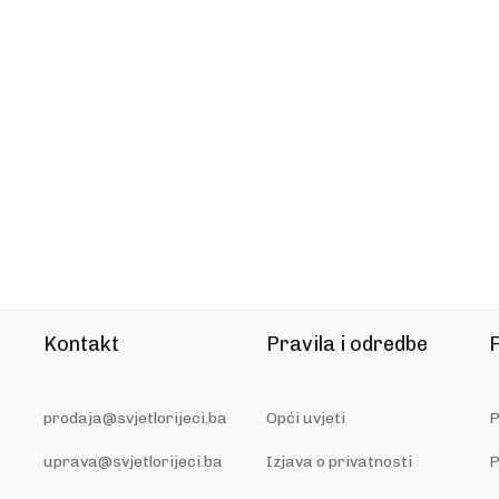
Kontakt
Pravila i odredbe
F
prodaja@svjetlorijeci.ba
Opći uvjeti
P
uprava@svjetlorijeci.ba
Izjava o privatnosti
P