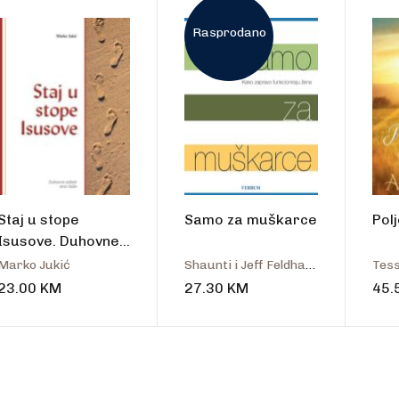
talo
Rasprodano
Staj u stope
Samo za muškarce
Polj
Isusove. Duhovne
radosti srca i duše
Marko Jukić
Shaunti i Jeff Feldhahn
Tes
23.00
KM
27.30
KM
45.