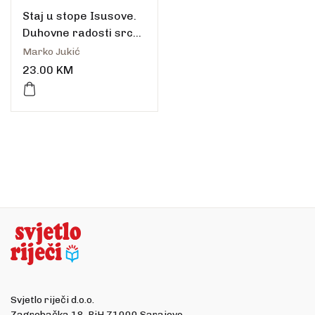
Staj u stope Isusove.
Duhovne radosti srca i
duše
Marko Jukić
23.00
KM
Svjetlo riječi d.o.o.
Zagrebačka 18, BiH 71000 Sarajevo