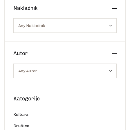
Create Account
Nakladnik
Ostalo
Web portal Svjetlo riječi
Autor
Kategorije
Kultura
Društvo