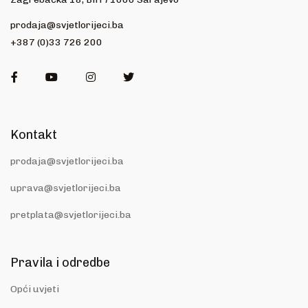
prodaja@svjetlorijeci.ba
+387 (0)33 726 200
Facebook
Youtube
Instagram
Twitter
Kontakt
prodaja@svjetlorijeci.ba
uprava@svjetlorijeci.ba
pretplata@svjetlorijeci.ba
Pravila i odredbe
Opći uvjeti