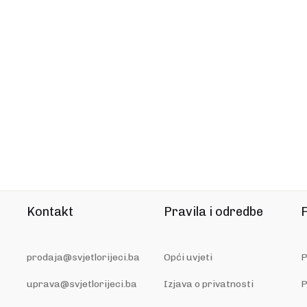
Kontakt
Pravila i odredbe
F
prodaja@svjetlorijeci.ba
Opći uvjeti
P
uprava@svjetlorijeci.ba
Izjava o privatnosti
P