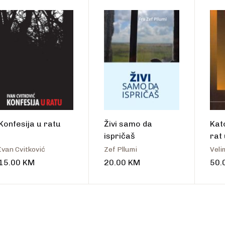
talo
Konfesija u ratu
Živi samo da
Kat
ispričaš
rat 
Her
Ivan Cvitković
Zef Pllumi
Velim
15.00
KM
20.00
KM
50.