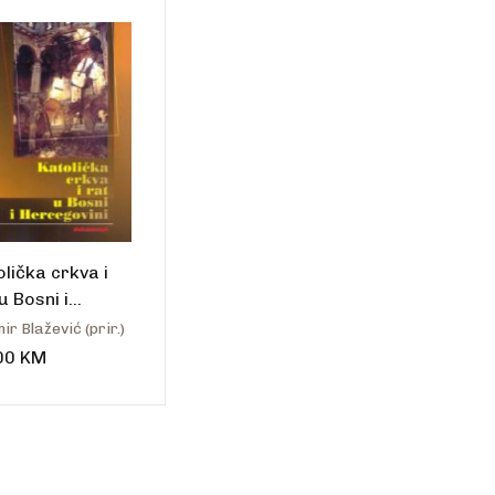
Create Account
olička crkva i
u Bosni i
cegovini
ir Blažević (prir.)
00
KM