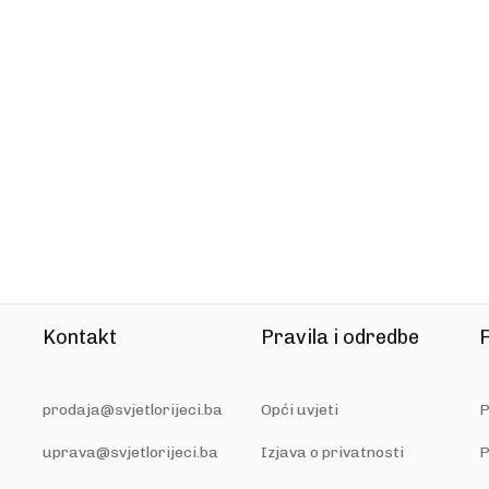
Kontakt
Pravila i odredbe
F
prodaja@svjetlorijeci.ba
Opći uvjeti
P
uprava@svjetlorijeci.ba
Izjava o privatnosti
P