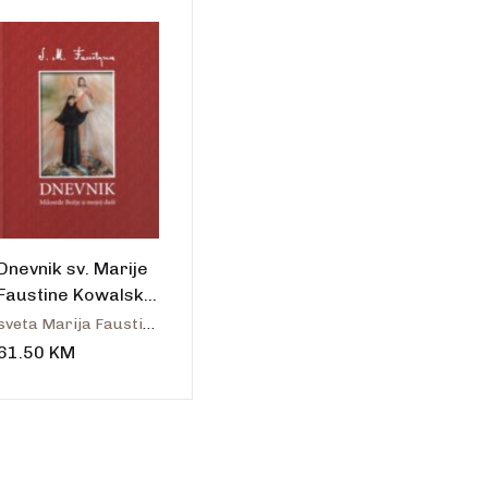
talo
Dnevnik sv. Marije
Faustine Kowalske.
Milosrđe Božje u
sveta Marija Faustina Kowalska
mojoj duši
61.50
KM