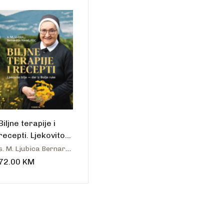
talo
Biljne terapije i
recepti. Ljekovito
bilje – dar iz Božje
s. M. Ljubica Bernardica Kovač
ruke
72.00
KM