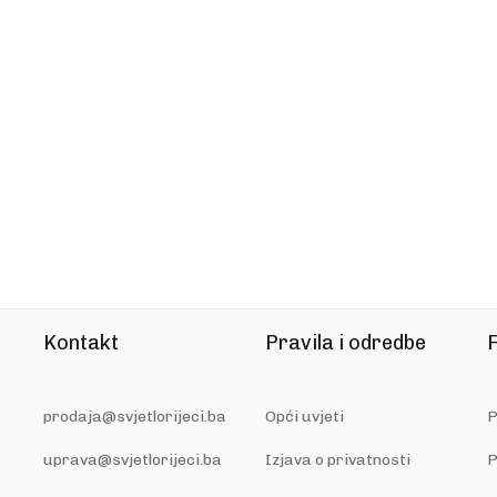
Kontakt
Pravila i odredbe
F
prodaja@svjetlorijeci.ba
Opći uvjeti
P
uprava@svjetlorijeci.ba
Izjava o privatnosti
P