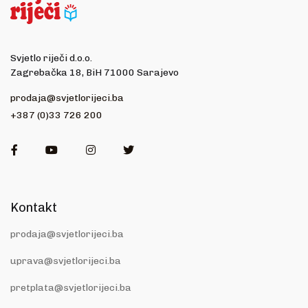
Svjetlo riječi d.o.o.
Zagrebačka 18, BiH 71000 Sarajevo
prodaja@svjetlorijeci.ba
+387 (0)33 726 200
Facebook
Youtube
Instagram
Twitter
Kontakt
prodaja@svjetlorijeci.ba
uprava@svjetlorijeci.ba
pretplata@svjetlorijeci.ba