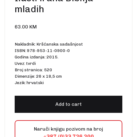
Create Account
mladih
Ostalo
Web portal Svjetlo riječi
63.00
KM
Nakladnik: Kršćanska sadašnjost
ISBN: 978-953-11-0900-0
Godina izdanja: 2015.
Uvez: tvrdi
Broj stranica: 520
Dimenzije: 26 x 18,5 cm
Jezik: hrvatski
Add to cart
Naruči knjigu pozivom na broj
+387 (0)33 726 200