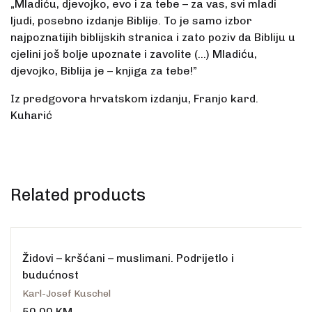
„Mladiću, djevojko, evo i za tebe – za vas, svi mladi
ljudi, posebno izdanje Biblije. To je samo izbor
najpoznatijih biblijskih stranica i zato poziv da Bibliju u
cjelini još bolje upoznate i zavolite (…) Mladiću,
djevojko, Biblija je – knjiga za tebe!”
Iz predgovora hrvatskom izdanju, Franjo kard.
Kuharić
Related products
Židovi – kršćani – muslimani. Podrijetlo i
budućnost
Karl-Josef Kuschel
50.00
KM