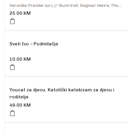
Veronika Preisler (ur.) // Ilustrirali: Dagmar Henre, Thorsten Salein
25.00
KM
Rasprodano
Sveti Ivo – Podmilačje
10.00
KM
Youcat za djecu. Katolički katekizam za djecu i
roditelje
49.00
KM
Rasprodano