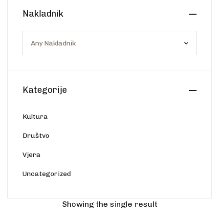
Create Account
Nakladnik
Ostalo
Web portal Svjetlo riječi
Kategorije
Kultura
Društvo
Vjera
Uncategorized
-11%
Showing the single result