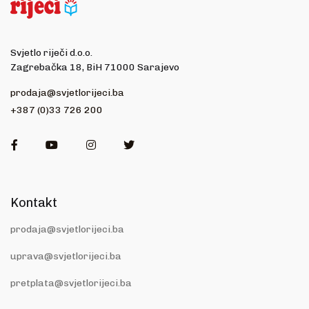
Svjetlo riječi d.o.o.
Zagrebačka 18, BiH 71000 Sarajevo
prodaja@svjetlorijeci.ba
+387 (0)33 726 200
Facebook
Youtube
Instagram
Twitter
Kontakt
prodaja@svjetlorijeci.ba
uprava@svjetlorijeci.ba
pretplata@svjetlorijeci.ba